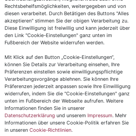
Rechtsbehelfsmöglichkeiten, weitergegeben und von
diesen verarbeitet. Durch Betätigen des Buttons "Alles
akzeptieren" stimmen Sie der obigen Verarbeitung zu.
Diese Einwilligung ist freiwillig und kann jederzeit über
den Link "Cookie-Einstellungen" ganz unten im
Fußbereich der Website widerrufen werden.
Buchungsanfrage ohne
Mit Klick auf den Button „Cookie-Einstellungen“,
ReCaptcha
können Sie Details zur Verarbeitung einsehen, Ihre
Präferenzen einstellen sowie einwilligungspflichtige
Verarbeitungsvorgänge ablehnen. Sie können Ihre
An dieser Stelle würden wir Ihnen
Präferenzen jederzeit anpassen sowie Ihre Einwilligung
gerne unser komfortables
widerrufen, indem Sie die "Cookie-Einstellungen" ganz
Buchungsformular anbieten.
unten im Fußbereich der Webseite aufrufen. Weitere
Informationen finden Sie in unserer
Allerdings haben Sie in Ihren Cookie-Einstellungen der
Datenschutzerklärung
und unserem
Impressum
. Mehr
Nutzung von Google-Diensten (hier Google
Informationen über unsere Cookie-Politik erfahren Sie
ReCaptcha) nicht zugestimmt. Google ReCaptcha
in unseren
Cookie-Richtlinien
.
schützt Ihre Daten und unsere Dienste.