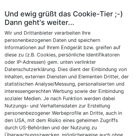
Pension Aachen Elisabeth Olsohn | Jakobstraße 179 | D-52064
Und ewig grüßt das Cookie-Tier ;-)
Aachen
+49 (0)151 70 50 16 97
mail@pension-
aachen.com
| Wohnen auf Zeit in Aachen
Dann geht's weiter...
Wir und Drittanbieter verarbeiten Ihre
personenbezogenen Daten und speichern
Wohnen auf Zeit
Informationen auf Ihrem Endgerät bzw. greifen auf
diese zu (z.B. Cookies, persönliche Identifikatoren
oder IP-Adressen) gem. unten verlinkter
Datenschutzerklärung. Dies dient der Einbindung von
mitten im Herzen
Inhalten, externen Diensten und Elementen Dritter, der
statistischen Analyse/Messung, personalisierten und
interessengerechten Werbung sowie der Einbindung
von Aachen
sozialer Medien. Je nach Funktion werden dabei
Nutzungs- und Verhaltensdaten zur Erstellung
personenbezogener Werbeprofile an Dritte, auch in
den USA, mit dem Risiko eines geheimen Zugriffs
durch US-Behörden und der Nutzung zu
Überwachungszwecken, möglicherweise auch ohne